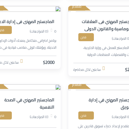
متقدم
جستير المهني فى العلاقات
الماجستير المهنى فى إدارة الا
لوماسية والقانون الدولى
قار
0
(0 المراجعات)
قارن
برنامج احترافي متكامل يمنحك أدوات الإدارة
الحديثة، ويؤهلك لتولي مناصب قيادية في 
لماجستير للعمل في وزارة الخارجية،
القطاعات من خلال مزيج من الدراسة النظري
ت والقنصليات، المنظمات الدولية
والتطبيق العملي.
مية، إضافة إلى المؤسسات الحكومية وغير
$2000
ساعتين لكل م
ة في أقسام العلاقات الخارجية والدولية.
$
ساعتين لكل محاضرة
متقدم
جستير المهني في إدارة
الماجستير المهني في الصحة
ويق
النفسية
قارن
قار
0
(0 المراجعات)
متقدم لإعداد خبراء تسويق قادرين على