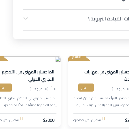
 القيادة التربوية؟
متقدم
جستير المهني في مهارات
الماجستير المهني فى التحكيم
دث
التجاري الدولي
قارن
قار
0
(0 المراجعات)
متخصص للمرأة العربية لإتقان فنون التحدث
الماجستير المهني في التحكيم التجاري الدول
مهور، تعزيز الثقة بالنفس، وبناء الكاريزما
يقدم لك فهمًا عميقًا وشاملًا لكافة جوانب
النجاح المهني والشخصي.
التحكيم التجاري، بدءًا من إبرام اتفاقيات الت
وحتى تنفيذ أحكامها.
$2000
$
ساعتين لكل محاضرة
ساعتين لكل م