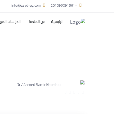
info@azad-eg.com
+201096091561
الرئيسية
عن المنصة
الدراسات المه
الماجستير المهني في ا
برنامج متخصص يهدف إلى إعداد قادة تربويين قاد
خلال تنمية مهارات القيادة والتواصل واتخاذ القرار.
Dr / Ahmed Samir Khorshed
ساعت
انشأ من قبل
(0 المراجعات)
Tue, 23-Jun-2026
Arabic
آخر تحديث