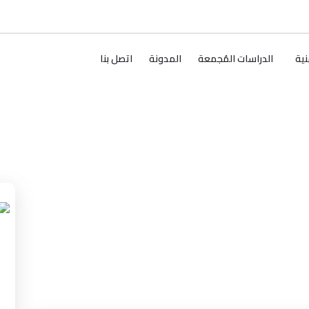
نية
الدراسات المُجمعة
المدونة
اتصل بنا
لإدارة التربوية
رين على إدارة المؤسسات التعليمية بكفاءة عالية، من
ين لكل محاضرة
2 دارسين