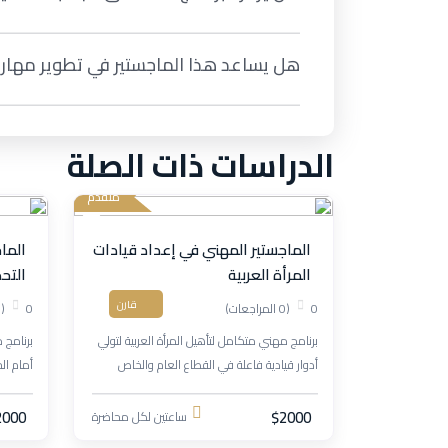
هل يساعد هذا الماجستير في تطوير مهارات
الدراسات ذات الصلة
متقدم
الماجستير المهني في إعداد قيادات
الما
المرأة العربية
التح
قارن
0
(0 المراجعات)
0
(0 المراجعات)
برنامج مهني متكامل لتأهيل المرأة العربية لتولي
برنامج 
أدوار قيادية فاعلة في القطاع العام والخاص
أمام الج
والمنظمات الدولية، مع التركيز على القيادة،
لتحقيق 
التمكين، والابتكار.
2000
$2000
ساعتين لكل محاضرة