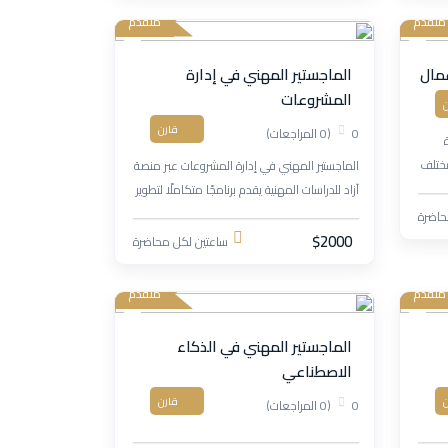
متقدم
متقدم
عمال
الماجستير المهني في إدارة
المشروعات
ن
قارن
0
(0 المراجعات)
مختلف
الماجستير المهني في إدارة المشروعات عبر منصة
ة
آزاد للدراسات المهنية يقدم برنامجًا متكاملًا لتطوير
مهارات التخطيط، القيادة، إدارة الوقت والموارد،
حاضرة
وحل المشكلات، مع التركيز على الجودة والمرونة
$2000
ساعتين لكل محاضرة
لتحقيق أهداف المشاريع بكفاءة واحترافية.
متقدم
متقدم
الماجستير المهني في الذكاء
الاصطناعي
ن
قارن
0
(0 المراجعات)