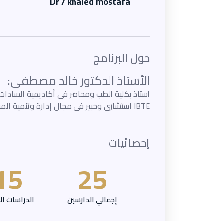
Dr / khaled mostafa
حول البرنامج
الأستاذ الدكتور خالد مصطفى:
استاذ بكلية الطب ومحاضر فى أكاديمية السادات ل
IBTE استشارى وخبير فى مجال إدارة وتنمية الموارد البشرية وريادة الأعمال
إحصائيات
15
25
إجمالي الدارسين
الدراسات ال